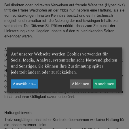
Bei direkten oder indirekten Verweisen auf fremde Websites (Hyperlinks)
trifft die Pfarre Waidhofen an der Ybbs nur insofern eine Haftung, als sie
von rechtswidrigen Inhalten Kenntnis besitzt und es ihr technisch
möglich und zumutbar ist, die Nutzung der rechtswidrigen Inhalte zu
verhindern. Die Diözese St. Pölten erklärt, dass zum Zeitpunkt der
Linksetzung keine illegalen Inhalte auf den zu verlinkenden Seiten
erkennbar waren.
Auf die aktuelle und zukünftige Gestaltung, die Inhalte oder die
Auf unserer Webseite werden Cookies verwendet für
Urheberschaft der gelinkten/verknüpften Seiten hat die Diözese St.
Social Media, Analyse, systemtechnische Notwendigkeiten
Pölten keinen Einfluss und distanziert sich daher ausdrücklich von dort
und Sonstiges. Sie können Ihre Zustimmung später
dargestellten, allenfalls ungesetzlichen Inhalten. Dieser
Haftungsausschluss (Disclaimer) ist als Teil des Internetangebotes zu
jederzeit ändern oder zurückziehen.
betrachten, von dem aus auf diese Seite verwiesen wurde. Sofern Teile
oder einzelne Formulierungen dieses Haftungsausschlusses der
Auswählen
...
Ablehnen
Annehmen
geltenden Rechtslage nicht, nicht mehr oder nicht vollständig
entsprechen sollten, bleiben die übrigen Teile des Dokumentes in ihrem
Inhalt und ihrer Gültigkeit davon unberührt.
Haftungshinweis
Trotz sorgfältiger inhaltlicher Kontrolle übernehmen wir keine Haftung für
die Inhalte externer Links.