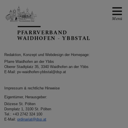
Menü
PFARRVERBAND
WAIDHOFEN - YBBSTAL
PV-TERMINE
R
edaktion, Konzept und Webdesign der Homepage:
Pfarre Waidhofen an der Ybbs
Oberer Stadtplatz 35, 3340 Waidhofen an der Ybbs
E-Mail: pv-waidhofen-ybbstal@dsp.at
BERICHTE AUS DEM PV
Impressum & rechtliche Hinweise
Eigentümer, Herausgeber:
Diözese St. Pölten
PFARRBLÄTTER
Domplatz 1, 3100 St. Pölten
Tel.: +43 2742 324 100
E-Mail:
ordinariat@dsp.at