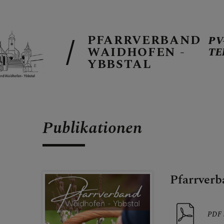
PFARRVERBAND
PV
WAIDHOFEN -
TE
YBBSTAL
PV-TERMINE
Publikationen
BERICHTE A
Pfarrverb
PFARRBLÄTT
PDF 