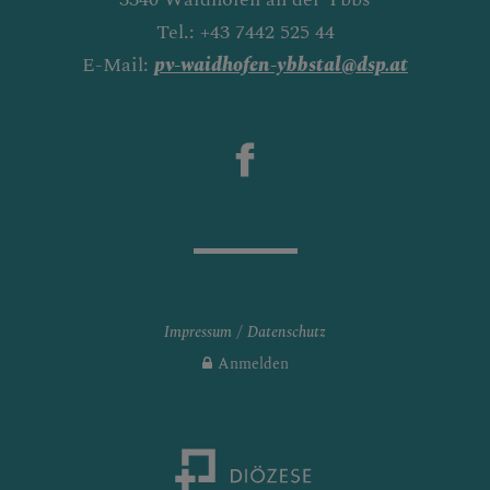
Tel.: +43 7442 525 44
E-Mail:
pv-waidhofen-ybbstal@dsp.at
Impressum
Datenschutz
Anmelden