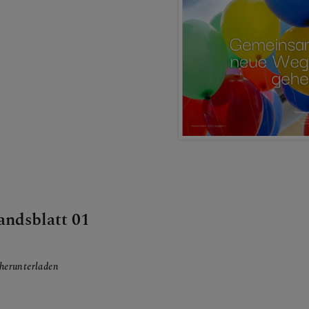
TEAM
E
andsblatt 01
herunterladen