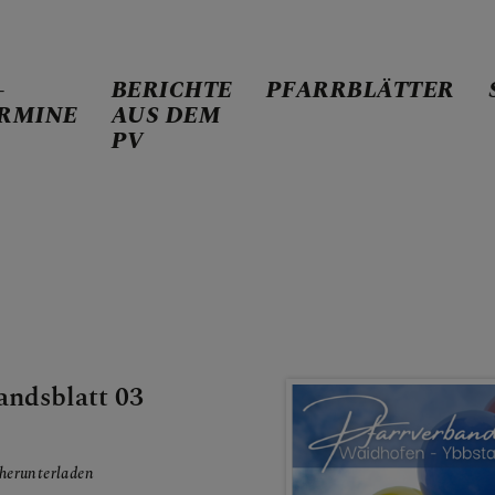
-
BERICHTE
PFARRBLÄTTER
RMINE
AUS DEM
PV
US DEM PV
andsblatt 03
ER
herunterladen