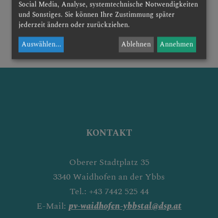
Social Media, Analyse, systemtechnische Notwendigkeiten
und Sonstiges. Sie können Ihre Zustimmung später
jederzeit ändern oder zurückziehen.
zurück
Auswählen
...
Ablehnen
Annehmen
KONTAKT
Oberer Stadtplatz 35
3340 Waidhofen an der Ybbs
Tel.: +43 7442 525 44
E-Mail:
pv-waidhofen-ybbstal@dsp.at