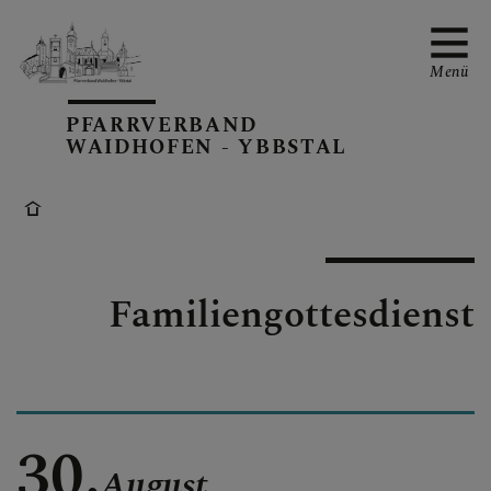
Menü
PFARRVERBAND
WAIDHOFEN - YBBSTAL
PV-TERMINE
Familiengottesdienst
BERICHTE AUS DEM PV
PFARRBLÄTTER
30.
August