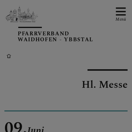
Menü
PFARRVERBAND
WAIDHOFEN - YBBSTAL
PV-TERMINE
Hl. Messe
BERICHTE AUS DEM PV
PFARRBLÄTTER
09.
Juni