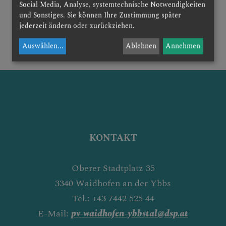
Social Media, Analyse, systemtechnische Notwendigkeiten
und Sonstiges. Sie können Ihre Zustimmung später
jederzeit ändern oder zurückziehen.
zurück
Auswählen
...
Ablehnen
Annehmen
KONTAKT
Oberer Stadtplatz 35
3340 Waidhofen an der Ybbs
Tel.: +43 7442 525 44
E-Mail:
pv-waidhofen-ybbstal@dsp.at