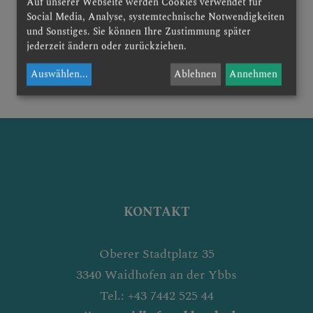
Auf unserer Webseite werden Cookies verwendet für
Social Media, Analyse, systemtechnische Notwendigkeiten
und Sonstiges. Sie können Ihre Zustimmung später
jederzeit ändern oder zurückziehen.
zurück
Auswählen
...
Ablehnen
Annehmen
KONTAKT
Oberer Stadtplatz 35
3340 Waidhofen an der Ybbs
Tel.: +43 7442 525 44