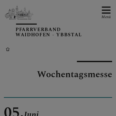
Menü
PFARRVERBAND
WAIDHOFEN - YBBSTAL
PV-TERMINE
Wochentagsmesse
BERICHTE AUS DEM PV
PFARRBLÄTTER
05.
Juni