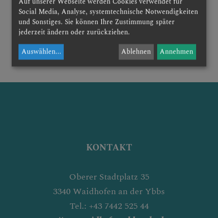
Auf unserer Webseite werden Cookies verwendet für
Social Media, Analyse, systemtechnische Notwendigkeiten
und Sonstiges. Sie können Ihre Zustimmung später
jederzeit ändern oder zurückziehen.
zurück
Auswählen
...
Ablehnen
Annehmen
KONTAKT
Oberer Stadtplatz 35
3340 Waidhofen an der Ybbs
Tel.: +43 7442 525 44