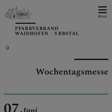
Menü
PFARRVERBAND
WAIDHOFEN - YBBSTAL
PV-TERMINE
Wochentagsmesse
BERICHTE AUS DEM PV
PFARRBLÄTTER
07.
Juni