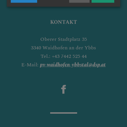
KONTAKT
Oberer Stadtplatz 35
3340 Waidhofen an der Ybbs
Tel.: +43 7442 525 44
E-Mail:
pv-waidhofen-ybbstal@dsp.at