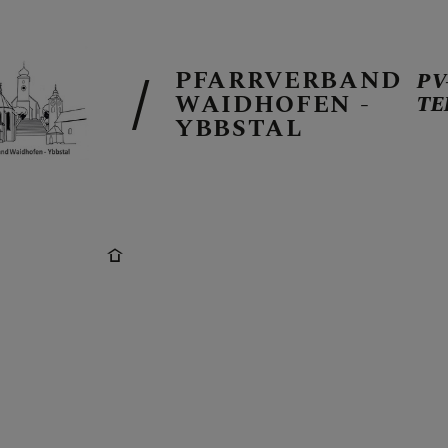
PFARRVERBAND
PV
WAIDHOFEN -
TE
YBBSTAL
PV-TERMINE
BERICHTE A
PFARRBLÄTT