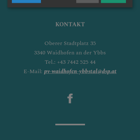
KONTAKT
Oberer Stadtplatz 35
3340 Waidhofen an der Ybbs
Tel.: +43 7442 525 44
E-Mail:
pv-waidhofen-ybbstal@dsp.at