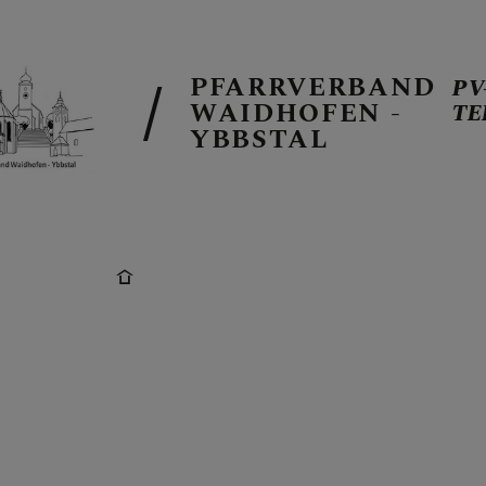
PFARRVERBAND
PV
WAIDHOFEN -
TE
YBBSTAL
PV-TERMINE
BERICHTE A
PFARRBLÄTT