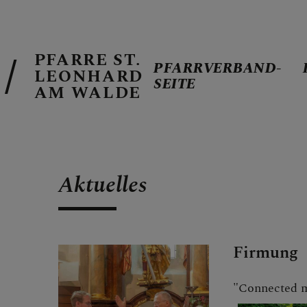
PFARRE ST.
PFARRVERBAND-
LEONHARD
SEITE
AM WALDE
PFARRVERBA
Aktuelles
KANZLEIZEI
Firmung
PFARRKALE
"Connected m