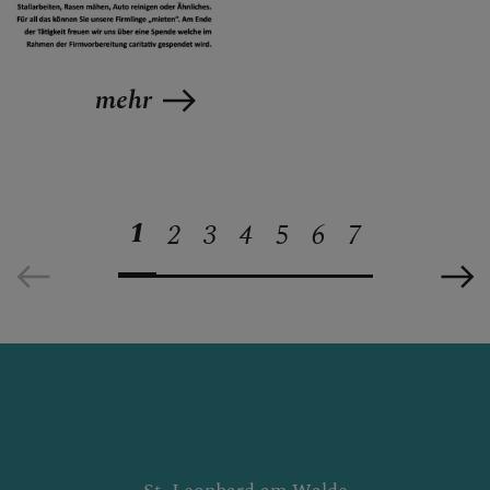
mehr
1
2
3
4
5
6
7