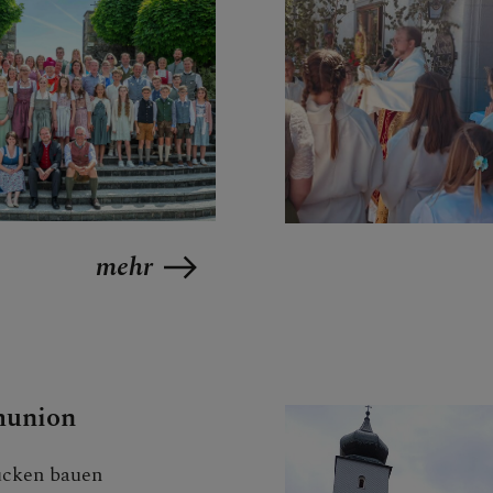
NSTORDNUNG VERLAUT
PFARRE
mehr
munion
ücken bauen