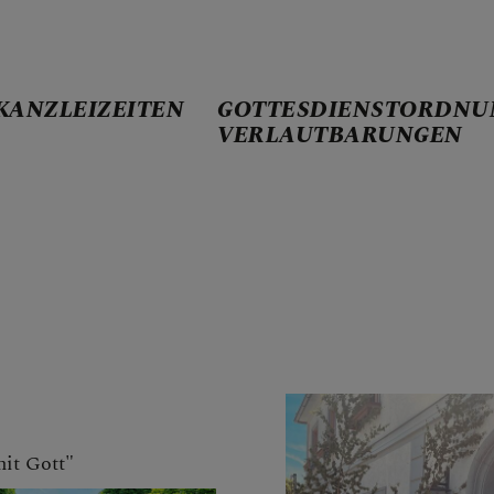
KANZLEIZEITEN
GOTTESDIENSTORDNU
VERLAUTBARUNGEN
ND-SEITE
TEN
NDER
it Gott"