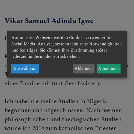
Vikar Samuel Adindu Igwe
Darf ich mich Vorstellen?
Auf unserer Webseite werden Cookies verwendet für
Social Media, Analyse, systemtechnische Notwendigkeiten
und Sonstiges. Sie können Ihre Zustimmung später
Mein Name ist Samuel Adindu Igwe. Geboren
jederzeit ändern oder zurückziehen.
und aufgewachsen bin ich im Igbo-sprachigen
Auswählen
...
Ablehnen
Annehmen
Teil Ostnigerias, Westafrika. Ich stamme aus
einer Familie mit fünf Geschwistern.
Ich habe alle meine Studien in Nigeria
begonnen und abgeschlossen. Nach meinen
philosophischen und theologischen Studien
wurde ich 2014 zum katholischen Priester