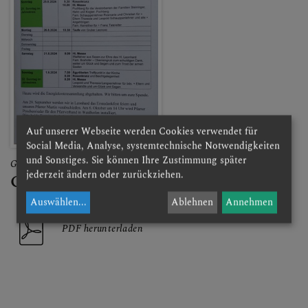
Auf unserer Webseite werden Cookies verwendet für
Social Media, Analyse, systemtechnische Notwendigkeiten
und Sonstiges. Sie können Ihre Zustimmung später
Gottesdienstordnung KW 18 2025
jederzeit ändern oder zurückziehen.
Gottesdienstordnung Woche 32
Auswählen
...
Ablehnen
Annehmen
PDF herunterladen