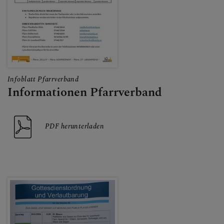
GOTTESDIENSTORDNUN
G VERLAUTBARUNGEN
LEBENDIGE PFARRE
Infoblatt Pfarrverband
Informationen Pfarrverband
SONSTIGES
PDF herunterladen