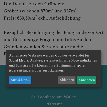
Die Details zu den Gründen:
GOTTESDIENSTORDNUN
G VERLAUTBARUNGEN
Größe: zwischen 870m² und 937m²
Preis: €39,50/m² exkl. Aufschließung
Bezüglich Besichtigung der Baugründe vor Ort
LEBENDIGE PFARRE
und für sonstige Fragen und Infos zu den
Gründen wenden Sie sich bitte an die
Pfarrkanzlei.
SONSTIGES
Auf unserer Webseite werden Cookies verwendet für
Social Media, Analyse, systemtechnische Notwendigkeiten
und Sonstiges. Sie können Ihre Zustimmung später
Pfarrgründe
jederzeit ändern oder zurückziehen.
Bildergalerie
Auswählen
...
Ablehnen
Annehmen
St. Leonhard am Walde
Pfarramt