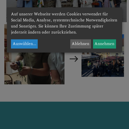
Katholische Frauenbewegung
Katholische Jungschar
Auf unserer Webseite werden Cookies verwendet für
Social Media, Analyse, systemtechnische Notwendigkeiten
und Sonstiges. Sie können Ihre Zustimmung später
Katholische Jugend-Landjugend
jederzeit ändern oder zurückziehen.
Der Pfarrgarten
Auswählen
...
Ablehnen
Annehmen
SONSTIGES