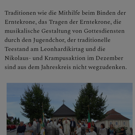
GOTTESDIENSTORDNUN
Traditionen wie die Mithilfe beim Binden der
G VERLAUTBARUNGEN
Erntekrone, das Tragen der Erntekrone, die
musikalische Gestaltung von Gottesdiensten
durch den Jugendchor, der traditionelle
LEBENDIGE PFARRE
Teestand am Leonhardikirtag und die
Pfarrgemeinderat
Nikolaus- und Krampusaktion im Dezember
sind aus dem Jahreskreis nicht wegzudenken.
Pfarrkirchenrat
Dienste in der Pfarre
Ministranten
Kirchenchor / Organisten
Kirchenschmuck