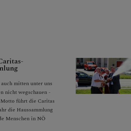
ngen
r
Caritas-
mlung
NDER
auch mitten unter uns
en nicht wegschauen -
Motto führt die Caritas
Jahr die Haussammlung
nde Menschen in NÖ