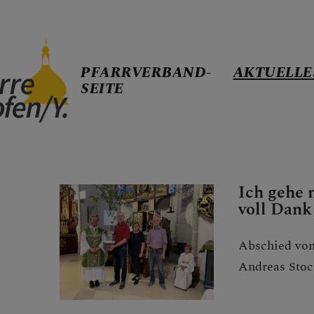
PFARRVERBAND-
AKTUELLE
SEITE
PFARRVERBA
Ich gehe 
AKTUELLES
voll Dank
Abschied vom
Gottesdien
Andreas Sto
Mitteilung