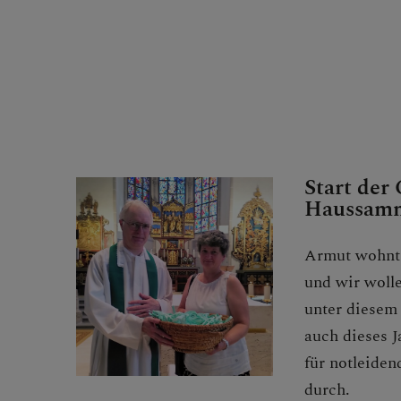
Berichte
Ankündigu
Pfarrblätte
Start der 
Haussam
TEMINKALE
Armut wohnt 
und wir woll
unter diesem 
KONTAKT
auch dieses 
für notleide
durch.