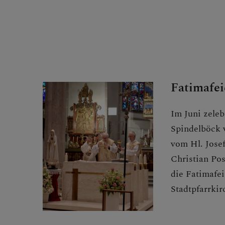
SAKRAMENT
PFARRTEAM
Fatimafei
Im Juni zelebr
GRUPPEN
Spindelböck 
vom Hl. Josef
Christian Po
die Fatimafei
Stadtpfarrki