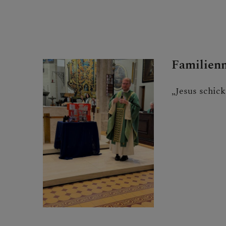
Familien
„Jesus schick