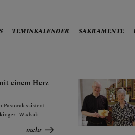
S
TEMINKALENDER
SAKRAMENTE
ND-SEITE
mit einem Herz
 Pastoralassistent
ste
ckinger- Wadsak
en
mehr