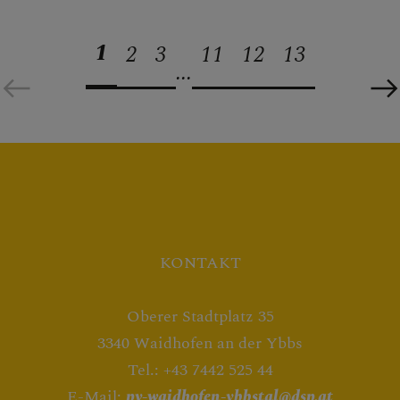
1
2
3
11
12
13
...
KONTAKT
Oberer Stadtplatz 35
3340 Waidhofen an der Ybbs
Tel.: +43 7442 525 44
E-Mail:
pv-waidhofen-ybbstal@dsp.at