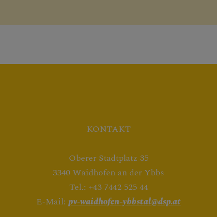
KONTAKT
Oberer Stadtplatz 35
3340 Waidhofen an der Ybbs
Tel.: +43 7442 525 44
E-Mail:
pv-waidhofen-ybbstal@dsp.at