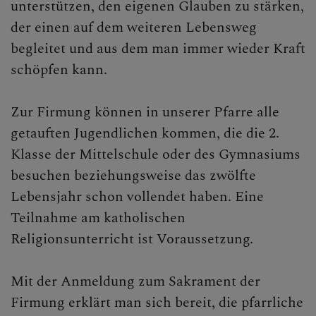
unterstützen, den eigenen Glauben zu stärken,
KONTAKT
der einen auf dem weiteren Lebensweg
begleitet und aus dem man immer wieder Kraft
schöpfen kann.
SAKRAMENTE
Zur Firmung können in unserer Pfarre alle
Taufe
getauften Jugendlichen kommen, die die 2.
Firmung
Klasse der Mittelschule oder des Gymnasiums
besuchen beziehungsweise das zwölfte
Erstkommunion
Lebensjahr schon vollendet haben. Eine
Beichte
Teilnahme am katholischen
Religionsunterricht ist Voraussetzung.
Krankensalbung
Hochzeit
Mit der Anmeldung zum Sakrament der
Firmung erklärt man sich bereit, die pfarrliche
Begräbnis