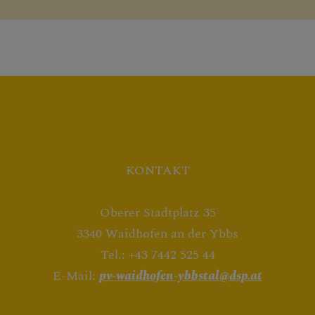
KONTAKT
Oberer Stadtplatz 35
3340 Waidhofen an der Ybbs
Tel.: +43 7442 525 44
E-Mail:
pv-waidhofen-ybbstal@dsp.at