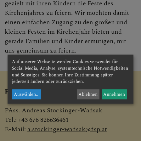
gezielt mit ihren Kindern die Feste des
Kirchenjahres zu feiern. Wir möchten damit
Lambertichor
einen einfachen Zugang zu den großen und
Offene Gebetsabende
kleinen Festen im Kirchenjahr bieten und
Nachhaltigkeitsteam
gerade Familien und Kinder ermutigen, mit
uns gemeinsam zu feiern.
Pfarrcaritas
Auf unserer Webseite werden Cookies verwendet für
Katholisches Bildungswerk
Social Media, Analyse, systemtechnische Notwendigkeiten
und Sonstiges. Sie können Ihre Zustimmung später
Pflegende Angehörige
jederzeit ändern oder zurückziehen.
Für Fragen stehe ich gerne zur Verfügung!
Auswählen
...
Ablehnen
Annehmen
PAss. Andreas Stockinger-Wadsak
Tel.: +43 676 826636461
E-Mail:
a.stockinger-wadsak@dsp.at