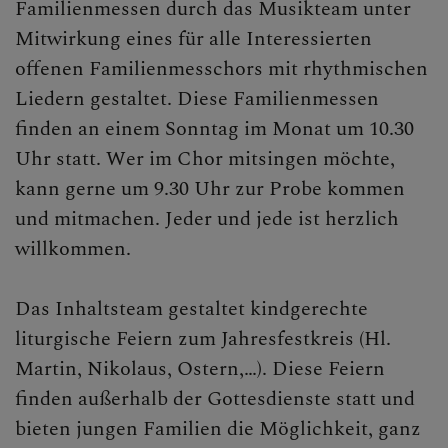
Familienmessen durch das Musikteam unter
KONTAKT
Mitwirkung eines für alle Interessierten
offenen Familienmesschors mit rhythmischen
Liedern gestaltet. Diese Familienmessen
SAKRAMENTE
finden an einem Sonntag im Monat um 10.30
Uhr statt. Wer im Chor mitsingen möchte,
kann gerne um 9.30 Uhr zur Probe kommen
PFARRTEAM
und mitmachen. Jeder und jede ist herzlich
willkommen.
GRUPPEN
Das Inhaltsteam gestaltet kindgerechte
liturgische Feiern zum Jahresfestkreis (Hl.
MinistrantInnen
Martin, Nikolaus, Ostern,…). Diese Feiern
finden außerhalb der Gottesdienste statt und
Jugend
bieten jungen Familien die Möglichkeit, ganz
Kinder und Familie