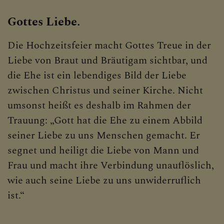
KONTAKT
Gottes Liebe.
Die Hochzeitsfeier macht Gottes Treue in der
SAKRAMENTE
Liebe von Braut und Bräutigam sichtbar, und
die Ehe ist ein lebendiges Bild der Liebe
Taufe
zwischen Christus und seiner Kirche. Nicht
umsonst heißt es deshalb im Rahmen der
Firmung
Trauung: „Gott hat die Ehe zu einem Abbild
Erstkommunion
seiner Liebe zu uns Menschen gemacht. Er
segnet und heiligt die Liebe von Mann und
Beichte
Frau und macht ihre Verbindung unauflöslich,
Krankensalbung
wie auch seine Liebe zu uns unwiderruflich
Hochzeit
ist.“
Begräbnis