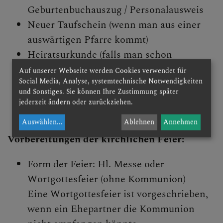
Geburtenbuchauszug / Personalausweis
Neuer Taufschein (wenn man aus einer
auswärtigen Pfarre kommt)
Heiratsurkunde (falls man schon
standesamtlich verheiratet ist)
Auf unserer Webseite werden Cookies verwendet für
Social Media, Analyse, systemtechnische Notwendigkeiten
Wünsche und Vorstellungen bezüglich
und Sonstiges. Sie können Ihre Zustimmung später
Trauungsfeier
jederzeit ändern oder zurückziehen.
Auswählen
...
Ablehnen
Annehmen
Vorbereitungen der kirchlichen Feier:
Form der Feier: Hl. Messe oder
Wortgottesfeier (ohne Kommunion)
Eine Wortgottesfeier ist vorgeschrieben,
wenn ein Ehepartner die Kommunion