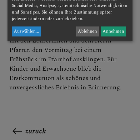
Im Anschluss an die Messe fand für Eltern,
Social Media, Analyse, systemtechnische Notwendigkeiten
Angehörige und Gäste eine Agape im
und Sonstiges. Sie können Ihre Zustimmung später
jederzeit ändern oder zurückziehen.
Innenhof des Pfarrhofs statt. Die
Erstkommunionkinder ließen, gemeinsam
Auswählen
...
Ablehnen
Annehmen
mit den Lehrerinnen und dem Herrn
Pfarrer, den Vormittag bei einem
Frühstück im Pfarrhof ausklingen. Für
Kinder und Erwachsene blieb die
Erstkommunion als schönes und
unvergessliches Erlebnis in Erinnerung.
zurück