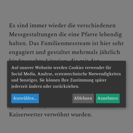
Es sind immer wieder die verschiedenen
Messgestaltungen die eine Pfarre lebendig
halten. Das Familienmessteam ist hier sehr
engagiert und gestaltet mehrmals jährlich
kindgerechte Liturien, die mit den
Auf unserer Webseite werden Cookies verwendet für
Priestern abgestimmt werden.
Social Media, Analyse, systemtechnische Notwendigkeiten
Am 20. Juli ergriffen die Ministranten die
und Sonstiges. Sie können Ihre Zustimmung später
jederzeit ändern oder zurückziehen.
Gelegenheit und luden nach der Messe die
Mitfeiernden zum Frühstück auf den
Auswählen
...
Ablehnen
Annehmen
Dorfplatz ein, wo alle bei sommerlichen
Kaiserwetter verwöhnt wurden.