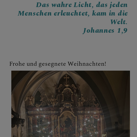
Das wahre Licht, das jeden
GOTTESDIENSTORDNUN
Menschen erleuchtet, kam in die
G VERLAUTBARUNGEN
Welt.
Johannes 1,9
LEBENDIGE PFARRE
Frohe und gesegnete Weihnachten!
SONSTIGES