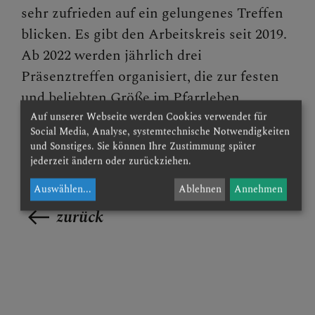
sehr zufrieden auf ein gelungenes Treffen
blicken. Es gibt den Arbeitskreis seit 2019.
Ab 2022 werden jährlich drei
Präsenztreffen organisiert, die zur festen
und beliebten Größe im Pfarrleben
geworden sind.
Auf unserer Webseite werden Cookies verwendet für
Social Media, Analyse, systemtechnische Notwendigkeiten
und Sonstiges. Sie können Ihre Zustimmung später
jederzeit ändern oder zurückziehen.
Auswählen
...
Ablehnen
Annehmen
zurück