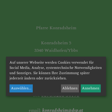
PFARRBRIEFE
Pfarre Konradsheim
AKTUELLES
Konradsheim 5
3340 Waidhofen/Ybbs
TEAM
Auf unserer Webseite werden Cookies verwendet für
Donnerstag 8:30-9:30 Uhr
Social Media, Analyse, systemtechnische Notwendigkeiten
Pfarrsekretärin Sabine Krenn
und Sonstiges. Sie können Ihre Zustimmung später
jederzeit ändern oder zurückziehen.
GESCHICHTE DER
PFARRE
Auswählen
...
Ablehnen
Annehmen
Tel.
0676/8266 34190
email:
konradsheim@dsp.at