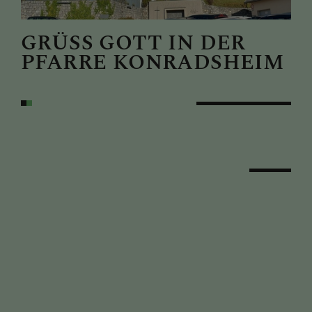
PFARRBRIEFE
GRÜSS GOTT IN DER P
G
FARRE KONRADSHEIM
F
AKTUELLES
TEAM
GESCHICHTE DER
PFARRE