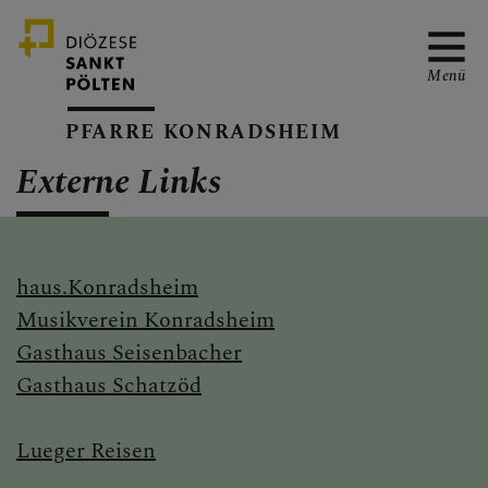
Menü
PFARRE KONRADSHEIM
Externe Links
PFARRVERBAND-SEITE
haus.Konradsheim
GOTTESDIENSTORDNUN
Musikverein Konradsheim
G
Gasthaus Seisenbacher
Gasthaus Schatzöd
TERMINKALENDER
Lueger Reisen