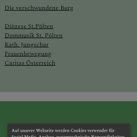
Die verschwundene Burg
PFARRBRIEFE
Diözese St.Pölten
Dommusik St. Pölten
AKTUELLES
Kath. Jungschar
Frauenbewegung
Caritas Österreich
TEAM
GESCHICHTE DER
PFARRE
Auf unserer Webseite werden Cookies verwendet für
Social Media, Analyse, systemtechnische Notwendigkeiten