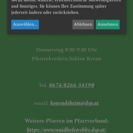
LINKS
Pfarre Konradsheim
und Sonstiges. Sie können Ihre Zustimmung später
jederzeit ändern oder zurückziehen.
Konradsheim 5
Auswählen
...
Ablehnen
Annehmen
3340 Waidhofen/Ybbs
Donnerstag 8:30-9:30 Uhr
Pfarrsekretärin Sabine Krenn
Tel.
0676/8266 34190
email:
konradsheim@dsp.at
Weitere Pfarren im Pfarrverband:
https://www.waidhofenybbs.dsp.at/