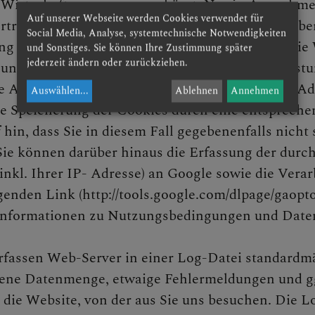
irtschaftsraum zuvor gekürzt. Nur in Ausnahmefä
Auf unserer Webseite werden Cookies verwendet für
tragen und dort gekürzt. Im Auftrag des Betreibe
Social Media, Analyse, systemtechnische Notwendigkeiten
ng der Website auszuwerten, um Reports über die
und Sonstiges. Sie können Ihre Zustimmung später
jederzeit ändern oder zurückziehen.
 und der Internetnutzung verbundene Dienstleist
 Analytics von Ihrem Browser übermittelte IP-Ad
Auswählen
...
Ablehnen
Annehmen
 Speicherung der Cookies durch eine entsprechen
 hin, dass Sie in diesem Fall gegebenenfalls nich
ie können darüber hinaus die Erfassung der durch
nkl. Ihrer IP- Adresse) an Google sowie die Vera
genden Link (http://tools.google.com/dlpage/gaop
e Informationen zu Nutzungsbedingungen und Date
 erfassen Web-Server in einer Log-Datei standard
ene Datenmenge, etwaige Fehlermeldungen und gg
die Website, von der aus Sie uns besuchen. Die L