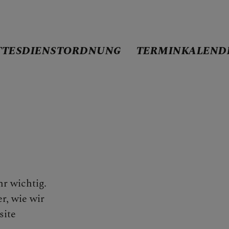
TTESDIENSTORDNUNG
TERMINKALEND
ND-SEITE
NSTORDNUNG
hr wichtig.
r, wie wir
ENDER
site