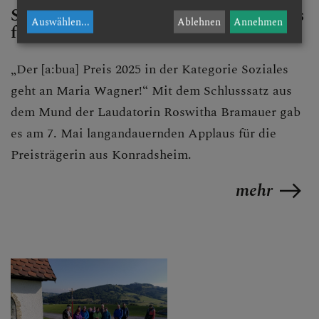
Sozialpreis der Stadt Waidhofen/Ybbs
Auswählen
...
Ablehnen
Annehmen
für engagierte Konradsheimerin
„Der [a:bua] Preis 2025 in der Kategorie Soziales
geht an Maria Wagner!“ Mit dem Schlusssatz aus
dem Mund der Laudatorin Roswitha Bramauer gab
es am 7. Mai langandauernden Applaus für die
Preisträgerin aus Konradsheim.
mehr