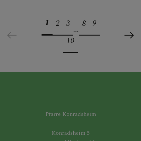
1
2
3
8
9
...
10
Pfarre Konradsheim
Konradsheim 5