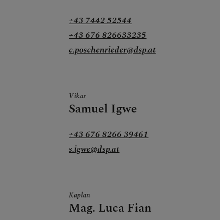
+43 7442 52544
PFARRBRIEFE
+43 676 826633235
c.poschenrieder@dsp.at
AKTUELLES
Vikar
Samuel Igwe
TEAM
+43 676 8266 39461
s.igwe@dsp.at
GESCHICHTE DER
PFARRE
Kaplan
Mag. Luca Fian