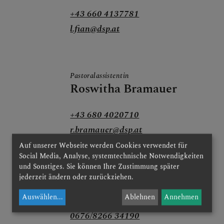
LINKS
+43 660 4137781
l.fian@dsp.at
Pastoralassistentin
Roswitha Bramauer
+43 680 4020710
r.bramauer@dsp.at
Auf unserer Webseite werden Cookies verwendet für
Social Media, Analyse, systemtechnische Notwendigkeiten
und Sonstiges. Sie können Ihre Zustimmung später
jederzeit ändern oder zurückziehen.
Pfarrsekretärin
Sabine Krenn
Auswählen
...
Ablehnen
Annehmen
0676/8266 34190