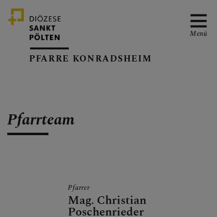
Menü
PFARRE KONRADSHEIM
PFARRVERBAND-SEITE
Pfarrteam
GOTTESDIENSTORDNUN
G
Pfarrer
TERMINKALENDER
Mag. Christian
Poschenrieder