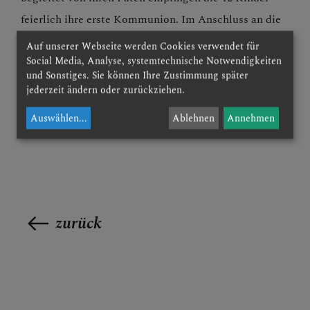
feierlich ihre erste Kommunion. Im Anschluss an die
Messe lud der Pfarrgemeinderat zur Agape am
Auf unserer Webseite werden Cookies verwendet für
Social Media, Analyse, systemtechnische Notwendigkeiten
Kirchenplatz ein, die die Trachtenmusikkapelle
und Sonstiges. Sie können Ihre Zustimmung später
Konradsheim musikalisch umrahmte, während die
jederzeit ändern oder zurückziehen.
Kinder mit ihren Lehrerinnen gemeinsam das
Auswählen
...
Ablehnen
Annehmen
Frühstück genossen.
zurück