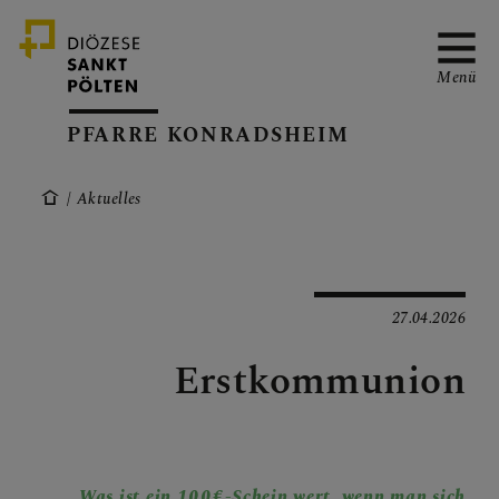
Menü
PFARRE KONRADSHEIM
Aktuelles
PFARRVERBAND-SEITE
GOTTESDIENSTORDNUN
27.04.2026
G
Erstkommunion
TERMINKALENDER
„Was ist ein 100€-Schein wert, wenn man sich