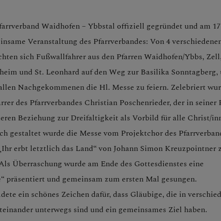
farrverband Waidhofen – Ybbstal offiziell gegründet und am 17
einsame Veranstaltung des Pfarrverbandes: Von 4 verschiedene
hten sich Fußwallfahrer aus den Pfarren Waidhofen/Ybbs, Zell
heim und St. Leonhard auf den Weg zur Basilika Sonntagberg,
llen Nachgekommenen die Hl. Messe zu feiern. Zelebriert wur
rer des Pfarrverbandes Christian Poschenrieder, der in seiner 
eren Beziehung zur Dreifaltigkeit als Vorbild für alle Christ/in
ch gestaltet wurde die Messe vom Projektchor des Pfarrverband
Ihr erbt letztlich das Land“ von Johann Simon Kreuzpointner 
 Als Überraschung wurde am Ende des Gottesdienstes eine
“ präsentiert und gemeinsam zum ersten Mal gesungen.
ldete ein schönes Zeichen dafür, dass Gläubige, die in verschie
teinander unterwegs sind und ein gemeinsames Ziel haben.