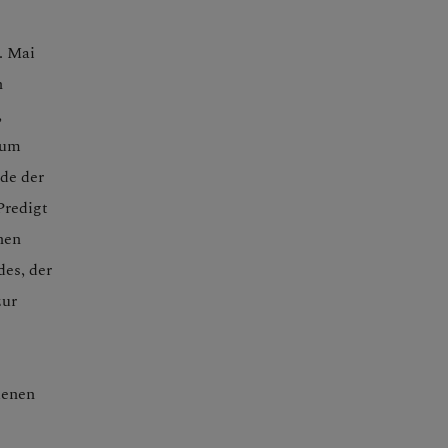
. Mai
n
,
 um
de der
Predigt
nen
es, der
zur
denen