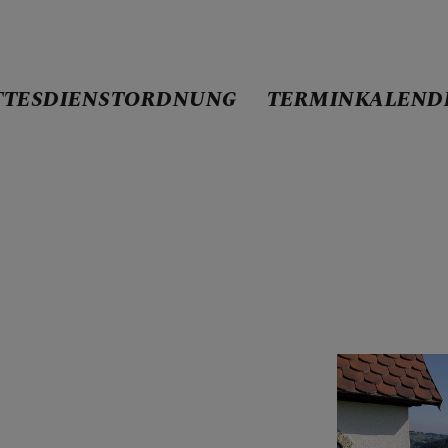
TTESDIENSTORDNUNG
TERMINKALEND
ND-SEITE
NSTORDNUNG
ENDER