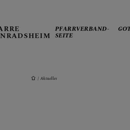
ARRE
PFARRVERBAND-
GO
NRADSHEIM
SEITE
PFARRVERBA
Aktuelles
GOTTESDIE
TERMINKAL