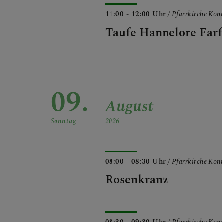
LINKS
11:00 - 12:00 Uhr
/ Pfarrkirche Ko
Taufe Hannelore Farf
09.
August
Sonntag
2026
08:00 - 08:30 Uhr
/ Pfarrkirche Ko
Rosenkranz
08:30 - 09:30 Uhr
/ Pfarrkirche Ko