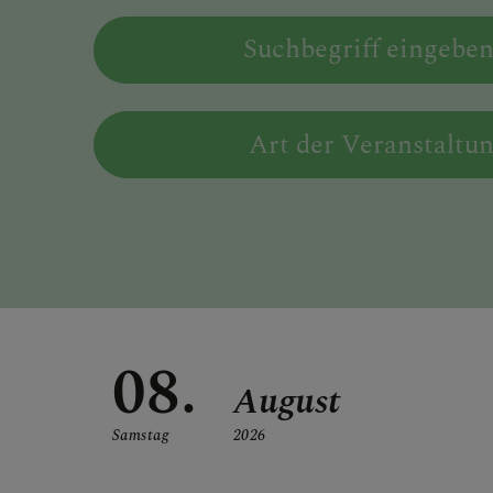
suchen
PFARRBRIEF
Art der Veranstaltu
AKTUELLES
TEAM
08.
August
GESCHICHTE
Samstag
2026