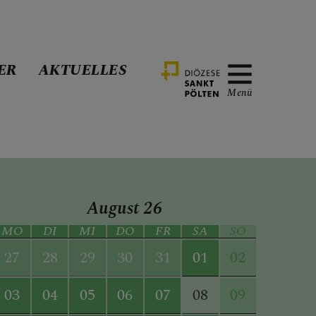
ER
AKTUELLES
Menü
August
26
MO
DI
MI
DO
FR
SA
SO
27
28
29
30
31
01
02
03
04
05
06
07
09
08