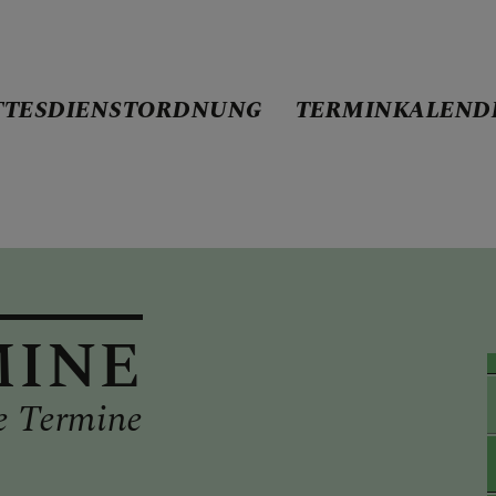
TTESDIENSTORDNUNG
TERMINKALEND
ND-SEITE
NSTORDNUNG
MINE
e Termine
ENDER