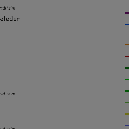
nradsheim
eleder
nradsheim
nradsheim