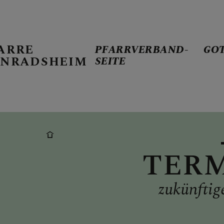
ARRE
PFARRVERBAND-
GO
NRADSHEIM
SEITE
PFARRVERBA
GOTTESDIE
TER
zukünftig
TERMINKAL