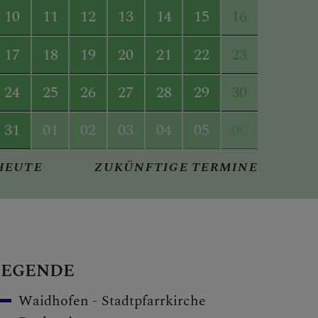
10
11
12
13
14
15
16
17
18
19
20
21
22
23
24
25
26
27
28
29
30
31
01
02
03
04
05
06
HEUTE
ZUKÜNFTIGE TERMINE
LEGENDE
Waidhofen - Stadtpfarrkirche