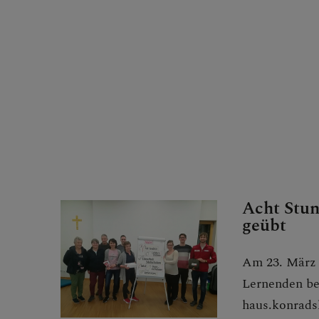
LINKS
Acht Stun
geübt
Am 23. März f
Lernenden be
haus.konrads