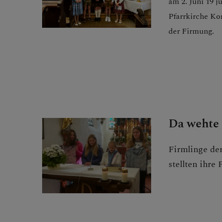
am 2. Juni 19 
Pfarrkirche K
PFARRBRIEF
der Firmung.
AKTUELLES
Da wehte 
TEAM
Firmlinge de
stellten ihre 
GESCHICHTE