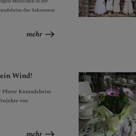
jungen Menschen in der
onradsheim das Sakrament
E
mehr
ein Wind!
r Pfarre Konradsheim
Projekte vor.
 DER PFARRE
mehr