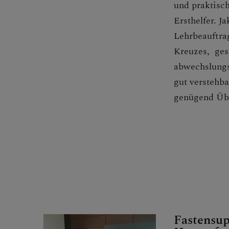
und praktisch
Ersthelfer. J
Lehrbeauftra
Kreuzes, gest
abwechslungs
gut verstehba
genügend Üb
Fastensup