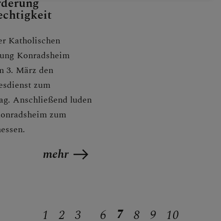
rderung
chtigkeit
er Katholischen
ung Konradsheim
m 3. März den
esdienst zum
tag. Anschließend luden
.konradsheim zum
essen.
mehr
7
1
2
3
6
8
9
10