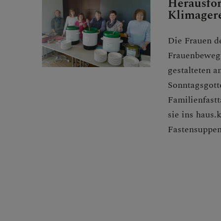
Herausfo
Klimagere
Die Frauen d
Frauenbeweg
gestalteten a
Sonntagsgott
Familienfast
sie ins haus
Fastensuppen