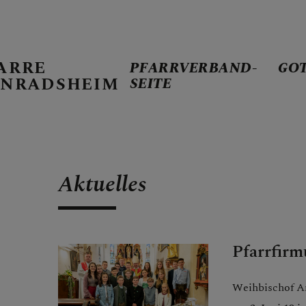
ARRE
PFARRVERBAND-
GO
NRADSHEIM
SEITE
PFARRVERBA
Aktuelles
GOTTESDIE
Pfarrfir
TERMINKAL
Weihbischof An