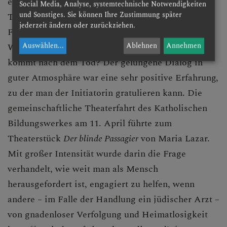
eigener Sichtweisen sprachen die sieben
Social Media, Analyse, systemtechnische Notwendigkeiten
und Sonstiges. Sie können Ihre Zustimmung später
Teilnehmer:innen über die Fragestellungen der
jederzeit ändern oder zurückziehen.
Firmgruppen an die Pfarre: Warum gibt es Streit?
Warum hat Gott den Menschen erschaffen? Was
Auswählen
...
Ablehnen
Annehmen
kommt nach dem Tod? Der gelungene Dialog in
guter Atmosphäre war eine sehr positive Erfahrung,
zu der man der Initiatorin gratulieren kann. Die
gemeinschaftliche Theaterfahrt des Katholischen
Bildungswerkes am 11. April führte zum
Theaterstück
Der blinde Passagier
von Maria Lazar.
Mit großer Intensität wurde darin die Frage
verhandelt, wie weit man als Mensch
herausgefordert ist, engagiert zu helfen, wenn
andere – im Falle der Handlung ein jüdischer Arzt –
von gnadenloser Verfolgung und Heimatlosigkeit